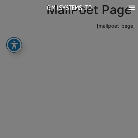
MailPoet Page
G.M.I SYSTEMS LTD
[mailpoet_page]